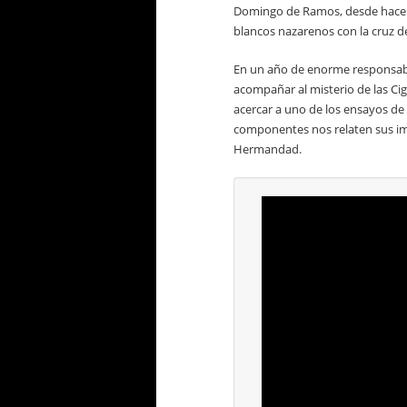
Domingo de Ramos, desde hace y
blancos nazarenos con la cruz de 
En un año de enorme responsabi
acompañar al misterio de las Ci
acercar a uno de los ensayos d
componentes nos relaten sus i
Hermandad.