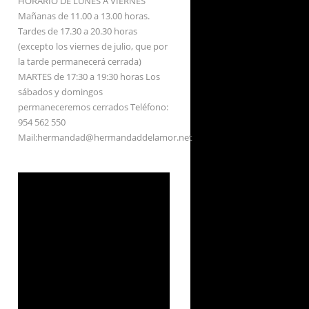
HORARIO DE LUNES A VIERNES
Mañanas de 11.00 a 13.00 horas.
Tardes de 17.30 a 20.30 horas
(excepto los viernes de julio, que por
la tarde permanecerá cerrada)
MARTES de 17:30 a 19:30 horas Los
sábados y domingos
permaneceremos cerrados Teléfono:
954 562 550
Mail:hermandad@hermandaddelamor.net