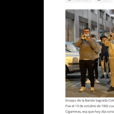
Ensayo de la Banda Sagrada Col
Fue el 13 de octubre de 1992 cua
Cigarreras, esa que hoy día co