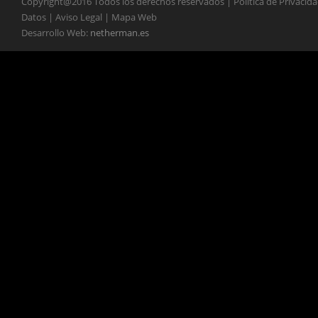
Copyright@2016 Todos los derechos reservados | Política de Privacid
Datos | Aviso Legal | Mapa Web
Desarrollo Web:
netherman.es