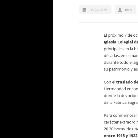
08/24/2022
kiko
El próximo 7 de o
Iglesia Colegial d
principales en la 
décadas, en el mar
durante todo el si
su patrimonio y 
Con el
traslado de
Hermandad encontr
donde la devoción 
de la Fábrica Sagr
Para conmemorar e
carácter extraordin
20.30 horas, de u
entre 1915 y 1922