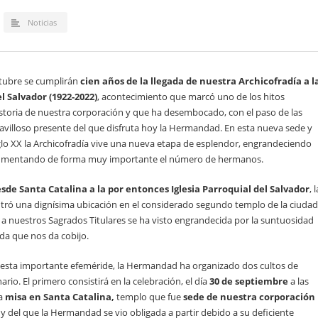
Noticias
ctubre se cumplirán
cien años de la llegada de nuestra Archicofradía a l
el Salvador (1922-2022)
, acontecimiento que marcó uno de los hitos
historia de nuestra corporación y que ha desembocado, con el paso de las
avilloso presente del que disfruta hoy la Hermandad. En esta nueva sede y
glo XX la Archicofradía vive una nueva etapa de esplendor, engrandeciendo
aumentando de forma muy importante el número de hermanos.
sde Santa Catalina a la por entonces Iglesia Parroquial del Salvador
, l
ó una dignísima ubicación en el considerado segundo templo de la ciudad
a nuestros Sagrados Titulares se ha visto engrandecida por la suntuosidad
ada que nos da cobijo.
sta importante efeméride, la Hermandad ha organizado dos cultos de
ario. El primero consistirá en la celebración, el día
30 de septiembre
a las
na
misa en Santa Catalina,
templo que fue
sede de nuestra corporación
y del que la Hermandad se vio obligada a partir debido a su deficiente