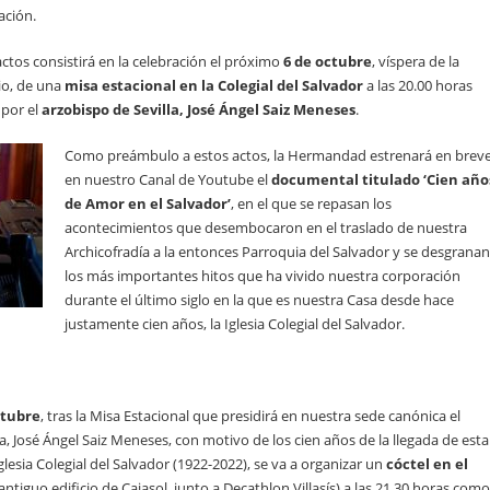
ación.
actos consistirá en la celebración el próximo
6 de octubre
, víspera de la
io, de una
misa estacional en la Colegial del Salvador
a las 20.00 horas
 por el
arzobispo de Sevilla, José Ángel Saiz Meneses
.
Como preámbulo a estos actos, la Hermandad estrenará en brev
en nuestro Canal de Youtube el
documental titulado ‘Cien año
de Amor en el Salvador’
, en el que se repasan los
acontecimientos que desembocaron en el traslado de nuestra
Archicofradía a la entonces Parroquia del Salvador y se desgranan
los más importantes hitos que ha vivido nuestra corporación
durante el último siglo en la que es nuestra Casa desde hace
justamente cien años, la Iglesia Colegial del Salvador.
ctubre
, tras la Misa Estacional que presidirá en nuestra sede canónica el
a, José Ángel Saiz Meneses, con motivo de los cien años de la llegada de esta
Iglesia Colegial del Salvador (1922-2022), se va a organizar un
cóctel en el
antiguo edificio de Cajasol, junto a Decathlon Villasís) a las 21.30 horas como