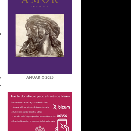
a
ANUARIO 2025
a
,