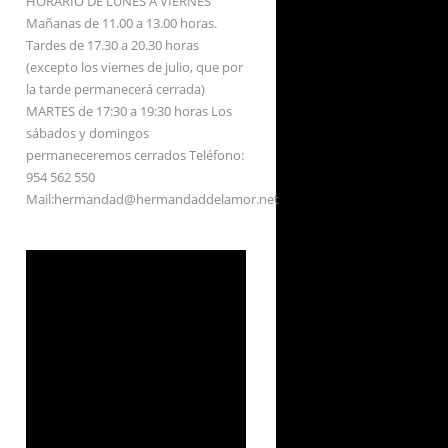
HORARIO DE LUNES A VIERNES
Mañanas de 11.00 a 13.00 horas.
Tardes de 17.30 a 20.30 horas
(excepto los viernes de julio, que por
la tarde permanecerá cerrada)
MARTES de 17:30 a 19:30 horas Los
sábados y domingos
permaneceremos cerrados Teléfono:
954 562 550
Mail:hermandad@hermandaddelamor.net