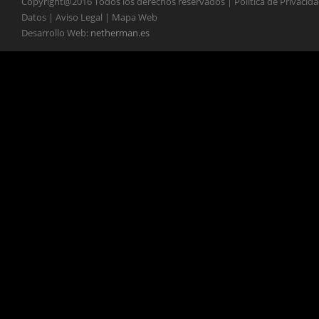
Copyright@2016 Todos los derechos reservados | Política de Privacid
Datos | Aviso Legal | Mapa Web
Desarrollo Web:
netherman.es