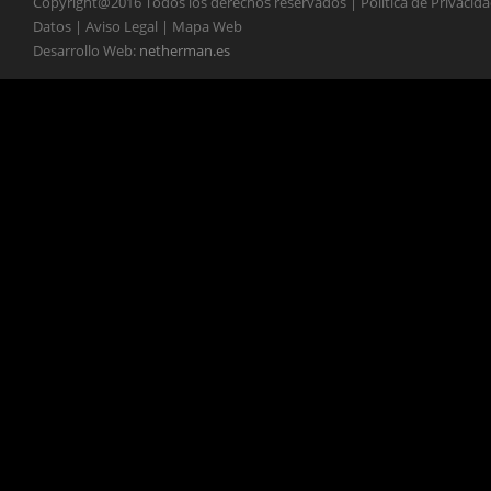
Copyright@2016 Todos los derechos reservados | Política de Privacid
Datos | Aviso Legal | Mapa Web
Desarrollo Web:
netherman.es