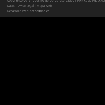
Copyright@2016 Todos los derechos reservados | Política de Privacid
Datos | Aviso Legal | Mapa Web
Desarrollo Web:
netherman.es