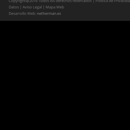
Copyright@2016 Todos los derechos reservados | Política de Privacid
Datos | Aviso Legal | Mapa Web
Desarrollo Web:
netherman.es