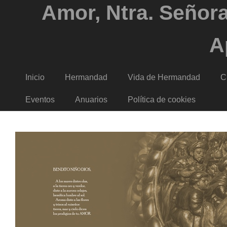
Amor, Ntra. Señora
A
Inicio
Hermandad
Vida de Hermandad
C
Eventos
Anuarios
Política de cookies