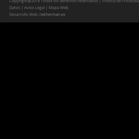
Copyright@2016 Todos los derechos reservados | Política de Privacid
Datos | Aviso Legal | Mapa Web
Desarrollo Web:
netherman.es