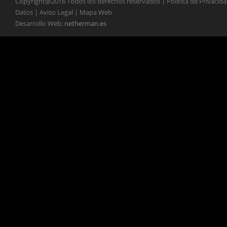
Copyright@2016 Todos los derechos reservados | Política de Privacid
Datos | Aviso Legal | Mapa Web
Desarrollo Web:
netherman.es