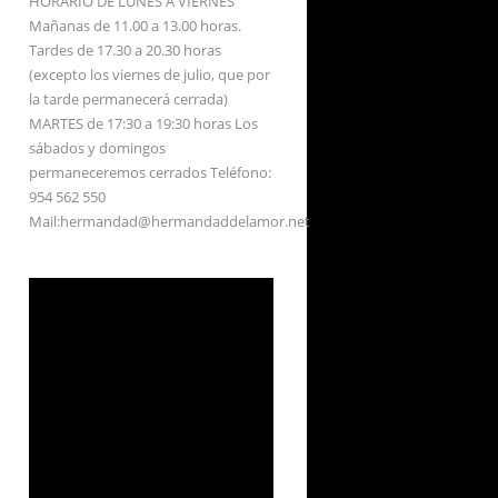
HORARIO DE LUNES A VIERNES
Mañanas de 11.00 a 13.00 horas.
Tardes de 17.30 a 20.30 horas
(excepto los viernes de julio, que por
la tarde permanecerá cerrada)
MARTES de 17:30 a 19:30 horas Los
sábados y domingos
permaneceremos cerrados Teléfono:
954 562 550
Mail:hermandad@hermandaddelamor.net