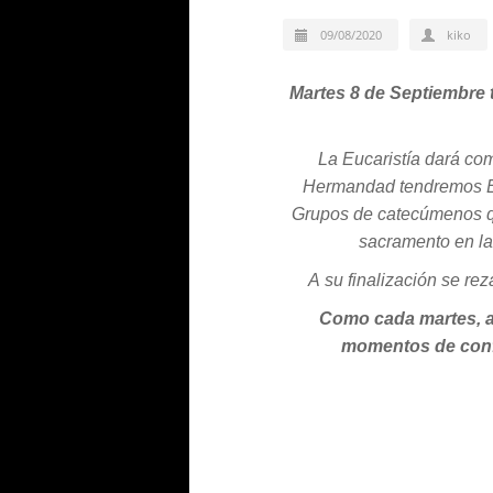
09/08/2020
kiko
Martes 8 de Septiembr
La Eucaristía dará co
Hermandad tendremos Euc
Grupos de catecúmenos qu
sacramento en la 
A su finalización se re
Como cada martes, a
momentos de confra