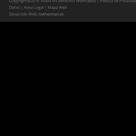
Copyright@2016 Todos los derechos reservados | Política de Privacid
Datos | Aviso Legal | Mapa Web
Desarrollo Web:
netherman.es