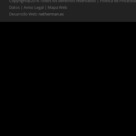
Copyright@2016 Todos los derechos reservados | Política de Privacid
Datos | Aviso Legal | Mapa Web
Desarrollo Web:
netherman.es