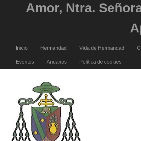
Amor, Ntra. Señora
A
Inicio
Hermandad
Vida de Hermandad
C
Eventos
Anuarios
Política de cookies