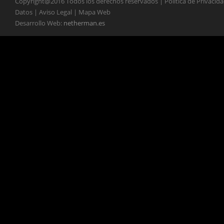
Copyright@2016 Todos los derechos reservados | Política de Privacid
Datos | Aviso Legal | Mapa Web
Desarrollo Web:
netherman.es