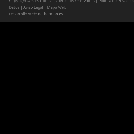
Copyright@2016 Todos los derechos reservados | Política de Privacid
Datos | Aviso Legal | Mapa Web
Desarrollo Web:
netherman.es