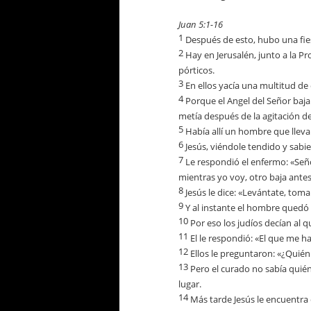
Juan 5:1-16
1
Después de esto, hubo una fiest
2
Hay en Jerusalén, junto a la Pr
pórticos.
3
En ellos yacía una multitud de 
4
Porque el Angel del Señor bajab
metía después de la agitación d
5
Había allí un hombre que lleva
6
Jesús, viéndole tendido y sabi
7
Le respondió el enfermo: «Seño
mientras yo voy, otro baja ante
8
Jesús le dice: «Levántate, toma
9
Y al instante el hombre quedó 
10
Por eso los judíos decían al q
11
El le respondió: «El que me h
12
Ellos le preguntaron: «¿Quién
13
Pero el curado no sabía quié
lugar.
14
Más tarde Jesús le encuentra 