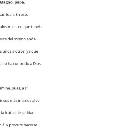
 Magno, papa.
san Juan: En esto
ulos míos, en que tenéis
carta del mismo após-
 unos a otros, ya que
a no ha conocido a Dios,
amine, pues, a sí
r sus más íntimos afec-
cia frutos de caridad,
n él y procure hacerse