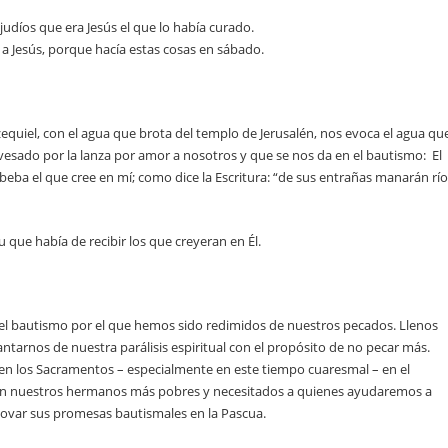
 judíos que era Jesús el que lo había curado.
 a Jesús, porque hacía estas cosas en sábado.
zequiel, con el agua que brota del templo de Jerusalén, nos evoca el agua qu
avesado por la lanza por amor a nosotros y que se nos da en el bautismo: El
beba el que cree en mí; como dice la Escritura: “de sus entrañas manarán rí
tu que había de recibir los que creyeran en Él.
 el bautismo por el que hemos sido redimidos de nuestros pecados. Llenos
ntarnos de nuestra parálisis espiritual con el propósito de no pecar más.
 en los Sacramentos – especialmente en este tiempo cuaresmal – en el
 en nuestros hermanos más pobres y necesitados a quienes ayudaremos a
novar sus promesas bautismales en la Pascua.