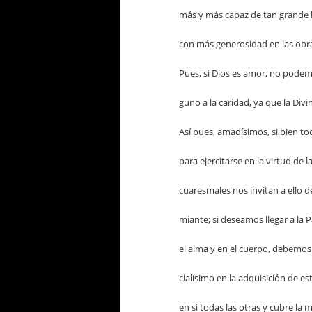
más y más capaz de tan grande
con más generosidad en las obra
Pues, si Dios es amor, no podemo
guno a la caridad, ya que la Divin
Así pues, amadísimos, si bien t
para ejercitarse en la virtud de l
cuaresmales nos invitan a ello
miante; si deseamos llegar a la 
el alma y en el cuerpo, debemos
cialísimo en la adquisición de es
en si todas las otras y cubre la m