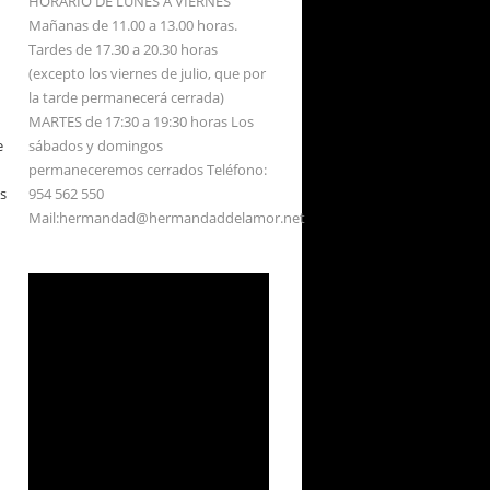
HORARIO DE LUNES A VIERNES
Mañanas de 11.00 a 13.00 horas.
Tardes de 17.30 a 20.30 horas
(excepto los viernes de julio, que por
la tarde permanecerá cerrada)
MARTES de 17:30 a 19:30 horas Los
sábados y domingos
e
permaneceremos cerrados Teléfono:
954 562 550
os
Mail:hermandad@hermandaddelamor.net