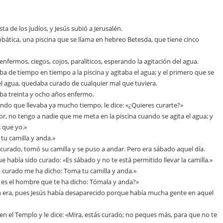
a de los judíos, y Jesús subió a Jerusalén.
obática, una piscina que se llama en hebreo Betesda, que tiene cinco
enfermos, ciegos, cojos, paralíticos, esperando la agitación del agua.
a de tiempo en tiempo a la piscina y agitaba el agua; y el primero que se
el agua, quedaba curado de cualquier mal que tuviera.
ba treinta y ocho años enfermo.
endo que llevaba ya mucho tiempo, le dice: «¿Quieres curarte?»
r, no tengo a nadie que me meta en la piscina cuando se agita el agua; y
s que yo.»
 tu camilla y anda.»
curado, tomó su camilla y se puso a andar. Pero era sábado aquel día.
ue había sido curado: «Es sábado y no te está permitido llevar la camilla.»
a curado me ha dicho: Toma tu camilla y anda.»
 es el hombre que te ha dicho: Tómala y anda?»
n era, pues Jesús había desaparecido porque había mucha gente en aquel
en el Templo y le dice: «Mira, estás curado; no peques más, para que no te