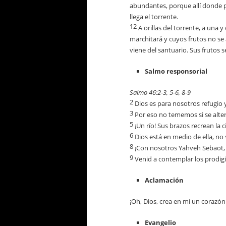
abundantes, porque allí donde p
llega el torrente.
12
A orillas del torrente, a una y
marchitará y cuyos frutos no se
viene del santuario. Sus frutos 
Salmo responsorial
Salmo 46:2-3, 5-6, 8-9
2
Dios es para nosotros refugio y
3
Por eso no tememos si se alter
5
¡Un río! Sus brazos recrean la 
6
Dios está en medio de ella, no 
8
¡Con nosotros Yahveh Sebaot, b
9
Venid a contemplar los prodigio
Aclamación
¡Oh, Dios, crea en mí un corazón
Evangelio