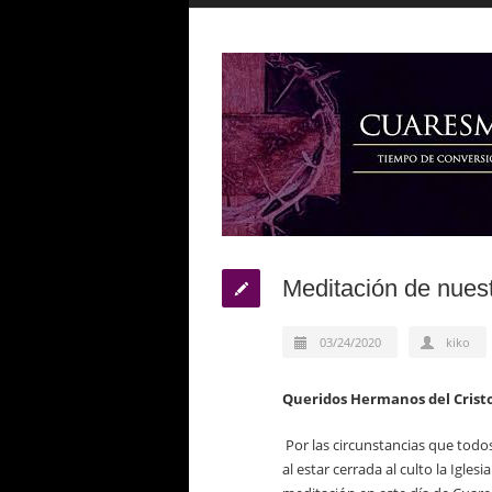
Meditación de nuestr
03/24/2020
kiko
Queridos Hermanos del Crist
Por las circunstancias que to
al estar cerrada al culto la Igle