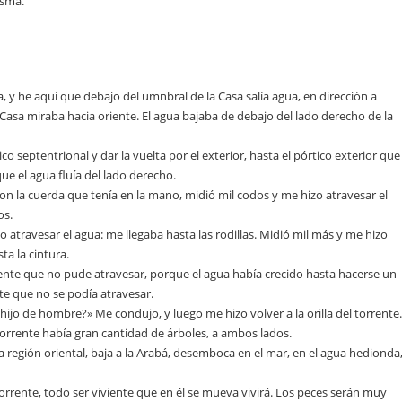
esma.
a, y he aquí que debajo del umnbral de la Casa salía agua, en dirección a
 Casa miraba hacia oriente. El agua bajaba de debajo del lado derecho de la
co septentrional y dar la vuelta por el exterior, hasta el pórtico exterior que
ue el agua fluía del lado derecho.
on la cuerda que tenía en la mano, midió mil codos y me hizo atravesar el
os.
 atravesar el agua: me llegaba hasta las rodillas. Midió mil más y me hizo
ta la cintura.
rente que no pude atravesar, porque el agua había crecido hasta hacerse un
te que no se podía atravesar.
hijo de hombre?» Me condujo, y luego me hizo volver a la orilla del torrente.
l torrente había gran cantidad de árboles, a ambos lados.
la región oriental, baja a la Arabá, desemboca en el mar, en el agua hedionda
rrente, todo ser viviente que en él se mueva vivirá. Los peces serán muy