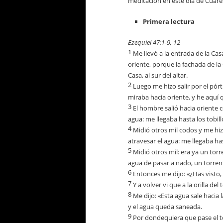
meditación en este día de Cuar
Primera lectura
Ezequiel 47:1-9, 12
1
Me llevó a la entrada de la Cas
oriente, porque la fachada de la
Casa, al sur del altar.
2
Luego me hizo salir por el pórti
miraba hacia oriente, y he aquí q
3
El hombre salió hacia oriente c
agua: me llegaba hasta los tobill
4
Midió otros mil codos y me hizo
atravesar el agua: me llegaba has
5
Midió otros mil: era ya un tor
agua de pasar a nado, un torren
6
Entonces me dijo: «¿Has visto, 
7
Y a volver vi que a la orilla de
8
Me dijo: «Esta agua sale hacia 
y el agua queda saneada.
9
Por dondequiera que pase el to