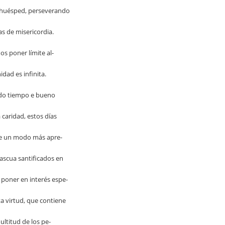
 huésped, perseverando
s de misericordia.
s poner límite al-
idad es infinita.
odo tiempo e bueno
a caridad, estos días
 de un modo más apre-
Pascua santificados en
 poner en interés espe-
ta virtud, que contiene
ultitud de los pe-