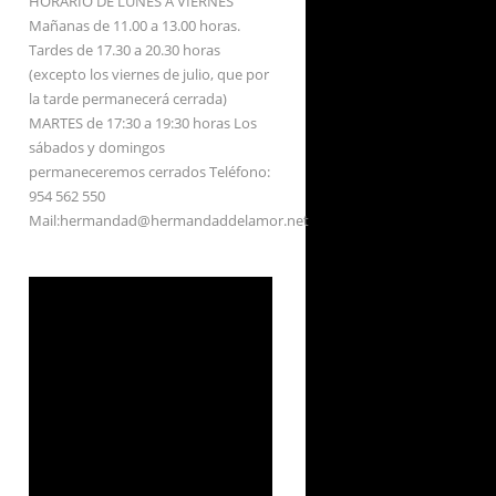
HORARIO DE LUNES A VIERNES
Mañanas de 11.00 a 13.00 horas.
Tardes de 17.30 a 20.30 horas
(excepto los viernes de julio, que por
la tarde permanecerá cerrada)
MARTES de 17:30 a 19:30 horas Los
sábados y domingos
permaneceremos cerrados Teléfono:
954 562 550
Mail:hermandad@hermandaddelamor.net