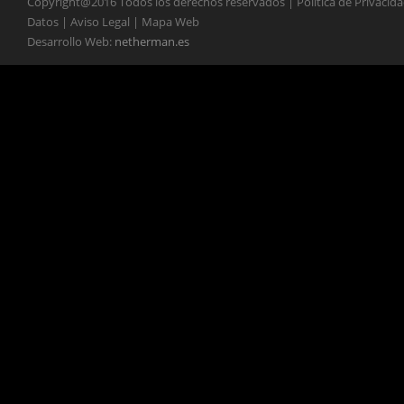
Copyright@2016 Todos los derechos reservados | Política de Privacid
Datos | Aviso Legal | Mapa Web
Desarrollo Web:
netherman.es