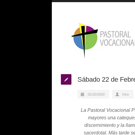
Sábado 22 de Febre
02/20/2020
kiko
La Pastoral Vocacional P
mayores una catequesi
discernimiento y la lla
sacerdotal. Más tarde se