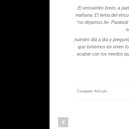
El encuentro brero, a part
mañana. El lema del encuen
“no dejarnos lle- Pastoral
e
nuestro día a dia y pregu
que tomemos en viven lo
acabar con los miedos qu
Compartir Artículo