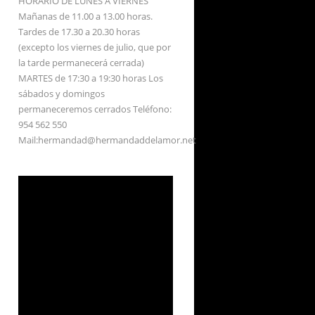
HORARIO DE LUNES A VIERNES
Mañanas de 11.00 a 13.00 horas.
Tardes de 17.30 a 20.30 horas
(excepto los viernes de julio, que por
la tarde permanecerá cerrada)
MARTES de 17:30 a 19:30 horas Los
sábados y domingos
permaneceremos cerrados Teléfono:
954 562 550
Mail:hermandad@hermandaddelamor.net