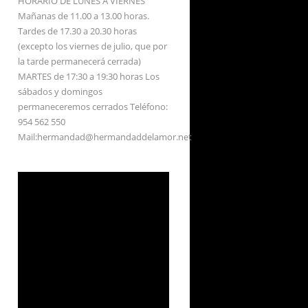
HORARIO DE LUNES A VIERNES
Mañanas de 11.00 a 13.00 horas.
Tardes de 17.30 a 20.30 horas
(excepto los viernes de julio, que por
la tarde permanecerá cerrada)
MARTES de 17:30 a 19:30 horas Los
sábados y domingos
permaneceremos cerrados Teléfono:
954 562 550
Mail:hermandad@hermandaddelamor.net