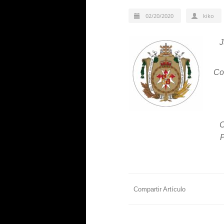
02/20/2020
kiko
J
Co
C
P
Compartir Artículo