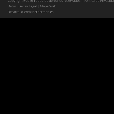
Copyright@2016 Todos los derechos reservados | Política de Privacid
Datos | Aviso Legal | Mapa Web
Desarrollo Web:
netherman.es