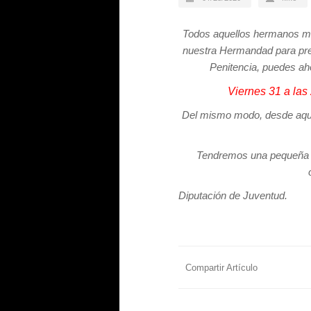
Todos aquellos hermanos ma
nuestra Hermandad para pres
Penitencia, puedes aho
Viernes 31 a la
Del mismo modo, desde aquí
Tendremos una pequeña ch
Diputación de Juventud.
Compartir Artículo