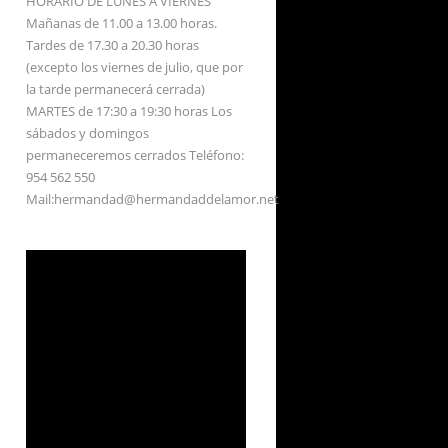
HORARIO DE LUNES A VIERNES
Mañanas de 11.00 a 13.00 horas.
Tardes de 17.30 a 20.30 horas
(excepto los viernes de julio, que por
la tarde permanecerá cerrada)
MARTES de 17:30 a 19:30 horas Los
sábados y domingos
permaneceremos cerrados Teléfono:
954 562 550
Mail:hermandad@hermandaddelamor.net