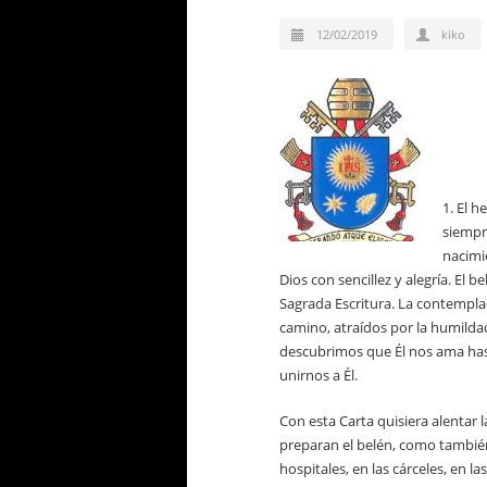
12/02/2019
kiko
1. El 
siempr
nacimie
Dios con sencillez y alegría. El 
Sagrada Escritura. La contempla
camino, atraídos por la humild
descubrimos que Él nos ama has
unirnos a Él.
Con esta Carta quisiera alentar 
preparan el belén, como también 
hospitales, en las cárceles, en la