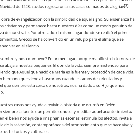
[3]
a Navidad de 1223, «todos regresaron a sus casas colmados de alegría»
.
n obra de evangelización con la simplicidad de aquel signo. Su enseñanza ha
los cristianos y permanece hasta nuestros días como un modo genuino de
eza de nuestra fe. Por otro lado, el mismo lugar donde se realizó el primer
timientos. Greccio se ha convertido en un refugio para el alma que se
nvolver en el silencio.
 asombro y nos conmueve? En primer lugar, porque manifiesta la ternura de
, se abaja a nuestra pequeñez. El don de la vida, siempre misterioso para
iendo que Aquel que nació de María es la fuente y protección de cada vida.
 un hermano que viene a buscarnos cuando estamos desorientados y
l que siempre está cerca de nosotros; nos ha dado a su Hijo que nos
do.
estras casas nos ayuda a revivir la historia que ocurrió en Belén.
n siempre la fuente que permite conocer y meditar aquel acontecimiento;
n el belén nos ayuda a imaginar las escenas, estimula los afectos, invita a
oria de la salvación, contemporáneos del acontecimiento que se hace vivo y
tos históricos y culturales.