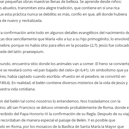
ear pequeñas obras maestras llenas de belleza. Se aprende desde niños:
abuelos, transmiten esta alegre tradición, que contiene en sí una rica
ue esta práctica nunca se debilite; es más, confío en que, allí donde hubiera
 de nuevo y revitalizada.
tra confirmación ante todo en algunos detalles evangélicos del nacimiento d
cas dice sencillamente que María «dio a luz a su hijo primogénito, lo envolvi
sebre, porque no había sitio para ellos en la posada» (2,7). Jesús fue colocad
ede del latín:
praesepium
.
 mundo, encuentra sitio donde los animales van a comer. El heno se conviert
e se revelará como «el pan bajado del cielo» (
Jn
6,41). Un simbolismo que ya
res, había captado cuando escribía: «Puesto en el pesebre, se convirtió en
 189,4). En realidad, el belén contiene diversos misterios de la vida de Jesús y
uestra vida cotidiana.
en del belén tal como nosotros lo entendemos. Nos trasladamos con la
atino; allí san Francisco se detuvo viniendo probablemente de Roma, donde e
ecibido del Papa Honorio III la confirmación de su Regla. Después de su via
le recordaban de manera especial el paisaje de Belén. Y es posible que
o en Roma, por los mosaicos de la Basílica de Santa María la Mayor que