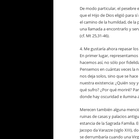
De modo particular, el pesebre e
que el Hijo de Dios eligió para 
el camino de la humildad, de la 
una llamada a encontrarlo y ser
(cf.
Mt
25,31-46).
4. Me gustaría ahora repasar los
En primer lugar, representamos el
hacemos así, no sólo por fidelida
Pensemos en cuántas veces la no
nos deja solos, sino que se hace
nuestra existencia: ¿Quién soy
qué sufro? ¿Por qué moriré? Par
donde hay oscuridad e ilumina a 
Merecen también alguna mención
ruinas de casas y palacios antig
estancia de la Sagrada Familia. 
Jacopo da Varazze (siglo XIII), 
se derrumbaría cuando una Virgen