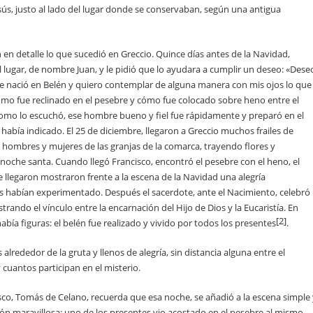
sús, justo al lado del lugar donde se conservaban, según una antigua
 en detalle lo que sucedió en Greccio. Quince días antes de la Navidad,
 lugar, de nombre Juan, y le pidió que lo ayudara a cumplir un deseo: «Dese
e nació en Belén y quiero contemplar de alguna manera con mis ojos lo que
cómo fue reclinado en el pesebre y cómo fue colocado sobre heno entre el
como lo escuchó, ese hombre bueno y fiel fue rápidamente y preparó en el
 había indicado. El 25 de diciembre, llegaron a Greccio muchos frailes de
 hombres y mujeres de las granjas de la comarca, trayendo flores y
noche santa. Cuando llegó Francisco, encontró el pesebre con el heno, el
 llegaron mostraron frente a la escena de la Navidad una alegría
s habían experimentado. Después el sacerdote, ante el Nacimiento, celebró
rando el vínculo entre la encarnación del Hijo de Dios y la Eucaristía. En
[2]
abía figuras: el belén fue realizado y vivido por todos los presentes
.
 alrededor de la gruta y llenos de alegría, sin distancia alguna entre el
cuantos participan en el misterio.
isco, Tomás de Celano, recuerda que esa noche, se añadió a la escena simple
n maravillosa: uno de los presentes vio acostado en el pesebre al mismo