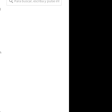
l
n
n