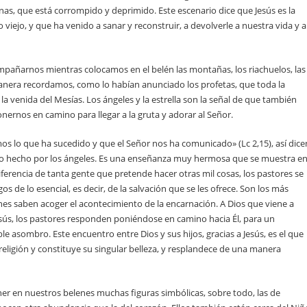
inas, que está corrompido y deprimido. Este escenario dice que Jesús es la
ejo, y que ha venido a sanar y reconstruir, a devolverle a nuestra vida y a
pañarnos mientras colocamos en el belén las montañas, los riachuelos, las
manera recordamos, como lo habían anunciado los profetas, que toda la
e la venida del Mesías. Los ángeles y la estrella son la señal de que también
ernos en camino para llegar a la gruta y adorar al Señor.
mos lo que ha sucedido y que el Señor nos ha comunicado» (
Lc
2,15), así dice
io hecho por los ángeles. Es una enseñanza muy hermosa que se muestra e
 diferencia de tanta gente que pretende hacer otras mil cosas, los pastores se
os de lo esencial, es decir, de la salvación que se les ofrece. Son los más
es saben acoger el acontecimiento de la encarnación. A Dios que viene a
sús, los pastores responden poniéndose en camino hacia Él, para un
 asombro. Este encuentro entre Dios y sus hijos, gracias a Jesús, es el que
eligión y constituye su singular belleza, y resplandece de una manera
r en nuestros belenes muchas figuras simbólicas, sobre todo, las de