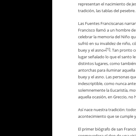
representan el nacimiento de Je
tradición, las tablas del pesebre.
Las
Fuentes Franciscanas
narran
Francisco llamó a un hombre del
celebrar la memoria del Niño qu
sufrió en su invalidez de niño, 
[1]
buey y el asno»
. Tan pronto 
lugar señalado lo que el santo le
distintos lugares, como también
antorchas para iluminar aquella 
buey y el asno. Las personas que
indescriptible, como nunca ante
solemnemente la Eucaristía, most
aquella ocasión, en Greccio, no h
Así nace nuestra tradición: todos
acontecimiento que se cumple y 
El primer biógrafo de san Franc
conmovedora el don de una visió