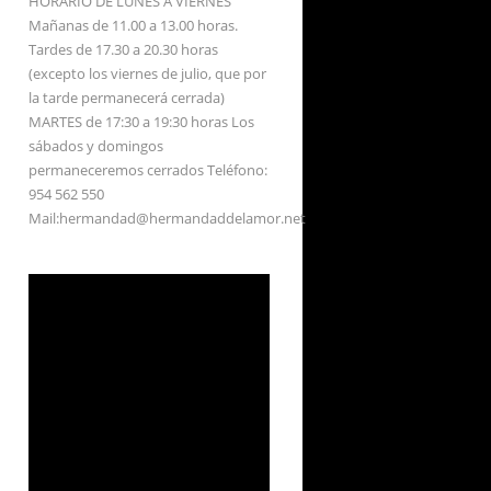
HORARIO DE LUNES A VIERNES
Mañanas de 11.00 a 13.00 horas.
Tardes de 17.30 a 20.30 horas
(excepto los viernes de julio, que por
la tarde permanecerá cerrada)
MARTES de 17:30 a 19:30 horas Los
sábados y domingos
permaneceremos cerrados Teléfono:
954 562 550
Mail:hermandad@hermandaddelamor.net