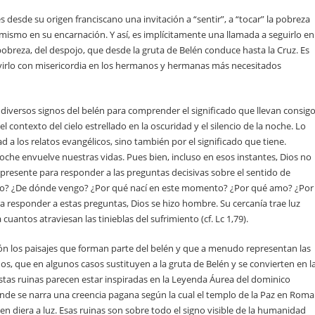
s desde su origen franciscano una invitación a “sentir”, a “tocar” la pobreza
sí mismo en su encarnación. Y así, es implícitamente una llamada a seguirlo en
pobreza, del despojo, que desde la gruta de Belén conduce hasta la Cruz. Es
virlo con misericordia en los hermanos y hermanas más necesitados
 diversos signos del belén para comprender el significado que llevan consigo
 contexto del cielo estrellado en la oscuridad y el silencio de la noche. Lo
d a los relatos evangélicos, sino también por el significado que tiene.
che envuelve nuestras vidas. Pues bien, incluso en esos instantes, Dios no
 presente para responder a las preguntas decisivas sobre el sentido de
 yo? ¿De dónde vengo? ¿Por qué nací en este momento? ¿Por qué amo? ¿Por
a responder a estas preguntas, Dios se hizo hombre. Su cercanía trae luz
cuantos atraviesan las tinieblas del sufrimiento (cf.
Lc
1,79).
 los paisajes que forman parte del belén y que a menudo representan las
uos, que en algunos casos sustituyen a la gruta de Belén y se convierten en l
Estas ruinas parecen estar inspiradas en la
Leyenda Áurea
del dominico
donde se narra una creencia pagana según la cual el templo de la Paz en Roma
 diera a luz. Esas ruinas son sobre todo el signo visible de la humanidad