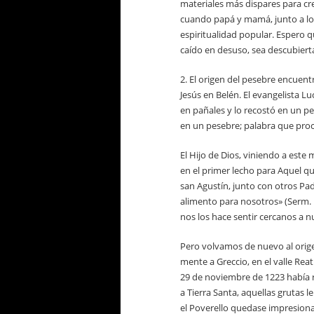
materiales más dispares para cr
cuando papá y mamá, junto a los 
espiritualidad popular. Espero q
caído en desuso, sea descubierta
2. El origen del pesebre encuen
Jesús en Belén. El evangelista Lu
en pañales y lo recostó en un pe
en un pesebre; palabra que proc
El Hijo de Dios, viniendo a este
en el primer lecho para Aquel qu
san Agustín, junto con otros Pad
alimento para nosotros» (
Serm
.
nos los hace sentir cercanos a n
Pero volvamos de nuevo al orig
mente a Greccio, en el valle Re
29 de noviembre de 1223 había r
a Tierra Santa, aquellas grutas 
el
Poverello
quedase impresionad