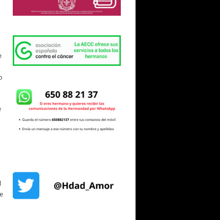
e
ó
o
e
l
je