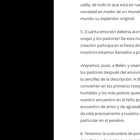
caída, de todo lo que está en ru
novedad en medio de un mundo vi
mundo su esplendor original.
5. ¡Cuánta emoción debería acom
ovejas y los pastores! De esta 
creación participa en la fiesta d
nosotros estamos llamados a pon
«Vayamos, pues, a Belén, y vea
los pastores después del anunc
la sencillez de la descripción. A
convierten en los primeros testig
humildes y los más pobres quien
nuestro encuentro en el Niño Je
encuentro de amor y de agradable
da vida precisamente a nuestra r
particular en el pesebre.
6. Tenemos la costumbre de pone