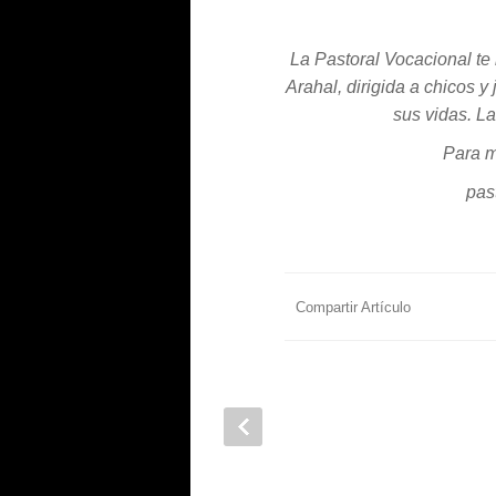
La Pastoral Vocacional te
Arahal, dirigida a chicos 
sus vidas. La
Para m
pas
Compartir Artículo