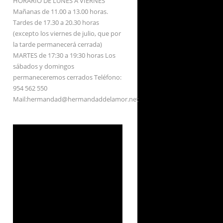
HORARIO DE LUNES A VIERNES
Mañanas de 11.00 a 13.00 horas.
Tardes de 17.30 a 20.30 horas
(excepto los viernes de julio, que por
la tarde permanecerá cerrada)
MARTES de 17:30 a 19:30 horas Los
sábados y domingos
permaneceremos cerrados Teléfono:
954 562 550
Mail:hermandad@hermandaddelamor.net