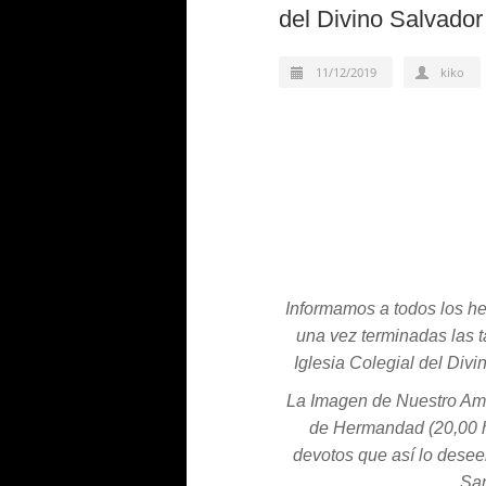
del Divino Salvador 
11/12/2019
kiko
Informamos a todos los he
una vez terminadas las t
Iglesia Colegial del Di
La Imagen de Nuestro Aman
de Hermandad (20,00 h
devotos que así lo deseen
San