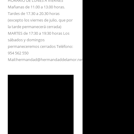
HORARIO DE LUNES A VIERNES
Mañanas de 11.00 a 13.00 horas.
Tardes de 17.30 a 20.30 horas
(excepto los viernes de julio, que por
la tarde permanecerá cerrada)
MARTES de 17:30 a 19:30 horas Los
sábados y domingos
permaneceremos cerrados Teléfono:
954 562 550
Mail:hermandad@hermandaddelamor.net