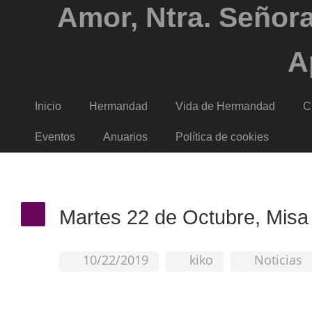
Amor, Ntra. Señora
A
Inicio
Hermandad
Vida de Hermandad
C
Eventos
Anuarios
Política de cookies
Martes 22 de Octubre, Mis
10/22/2019
kiko
Noticias