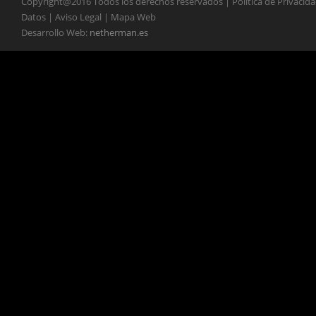
Copyright@2016 Todos los derechos reservados | Política de Privacid
Datos | Aviso Legal | Mapa Web
Desarrollo Web:
netherman.es