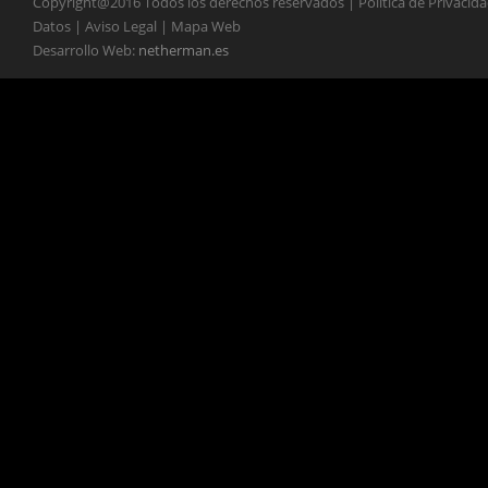
Copyright@2016 Todos los derechos reservados | Política de Privacid
Datos | Aviso Legal | Mapa Web
Desarrollo Web:
netherman.es