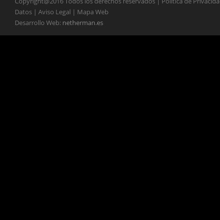
Copyright@2016 Todos los derechos reservados | Política de Privacid
Datos | Aviso Legal | Mapa Web
Desarrollo Web:
netherman.es