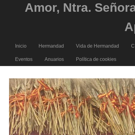
Amor, Ntra. Señora
A
Inicio
Hermandad
Vida de Hermandad
C
Eventos
Anuarios
Política de cookies