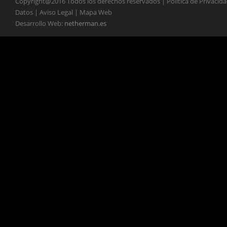
Copyright@2016 Todos los derechos reservados | Política de Privacid
Datos | Aviso Legal | Mapa Web
Desarrollo Web:
netherman.es