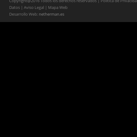
Copyright@2016 Todos los derechos reservados | Política de Privacid
Datos | Aviso Legal | Mapa Web
Desarrollo Web:
netherman.es