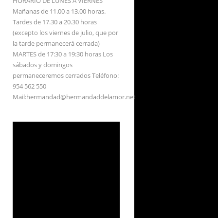
HORARIO DE LUNES A VIERNES
Mañanas de 11.00 a 13.00 horas.
Tardes de 17.30 a 20.30 horas
(excepto los viernes de julio, que por
la tarde permanecerá cerrada)
MARTES de 17:30 a 19:30 horas Los
sábados y domingos
permaneceremos cerrados Teléfono:
954 562 550
Mail:hermandad@hermandaddelamor.net