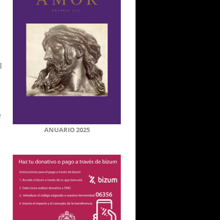
l
e
e
ANUARIO 2025
n