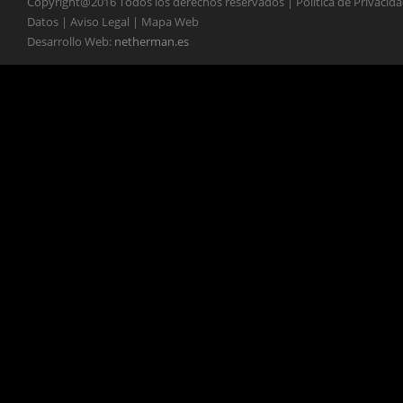
Copyright@2016 Todos los derechos reservados | Política de Privacid
Datos | Aviso Legal | Mapa Web
Desarrollo Web:
netherman.es