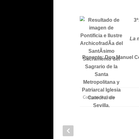
3ª
La 
Ponente: Don Manuel Cot
Compartir Artículo