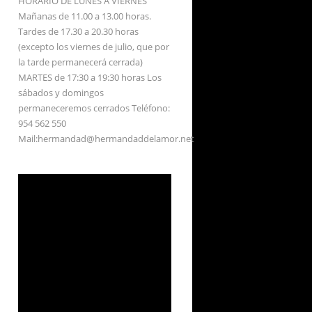
HORARIO DE LUNES A VIERNES
Mañanas de 11.00 a 13.00 horas.
Tardes de 17.30 a 20.30 horas
(excepto los viernes de julio, que por
la tarde permanecerá cerrada)
MARTES de 17:30 a 19:30 horas Los
sábados y domingos
permaneceremos cerrados Teléfono:
954 562 550
Mail:hermandad@hermandaddelamor.net