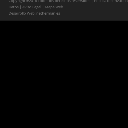
Copyright@2016 Todos los derechos reservados | Política de Privacid
Datos | Aviso Legal | Mapa Web
Desarrollo Web:
netherman.es