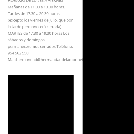
HORARIO DE LUNES A VIERNES
Mañanas de 11.00 a 13.00 horas.
Tardes de 17.30 a 20.30 horas
(excepto los viernes de julio, que por
la tarde permanecerá cerrada)
MARTES de 17:30 a 19:30 horas Los
sábados y domingos
permaneceremos cerrados Teléfono:
954 562 550
Mail:hermandad@hermandaddelamor.net