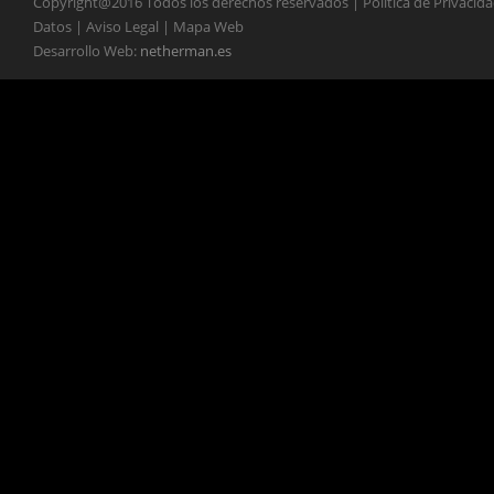
Copyright@2016 Todos los derechos reservados | Política de Privacid
Datos | Aviso Legal | Mapa Web
Desarrollo Web:
netherman.es