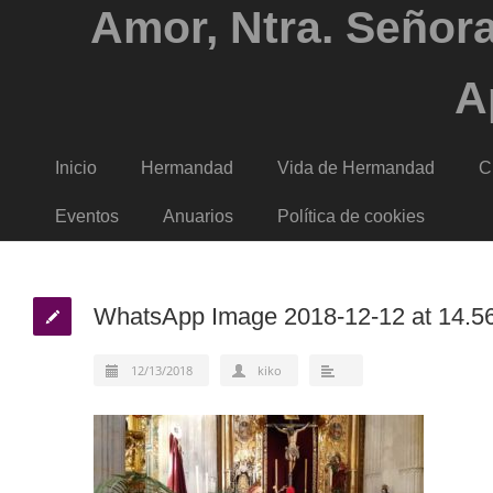
Amor, Ntra. Señora
A
Inicio
Hermandad
Vida de Hermandad
C
Eventos
Anuarios
Política de cookies
WhatsApp Image 2018-12-12 at 14.5
12/13/2018
kiko