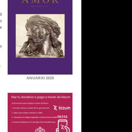
0
os
e
s
.
ANUARIO 2025