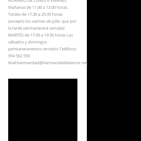
HORARIO DE LUNES A VIERNES
Mañanas de 11.00 a 13.00 horas.
Tardes de 17.30 a 20.30 horas
(excepto los viernes de julio, que por
la tarde permanecerá cerrada)
MARTES de 17:30 a 19:30 horas Los
sábados y domingos
permaneceremos cerrados Teléfono:
954 562 550
Mail:hermandad@hermandaddelamor.net