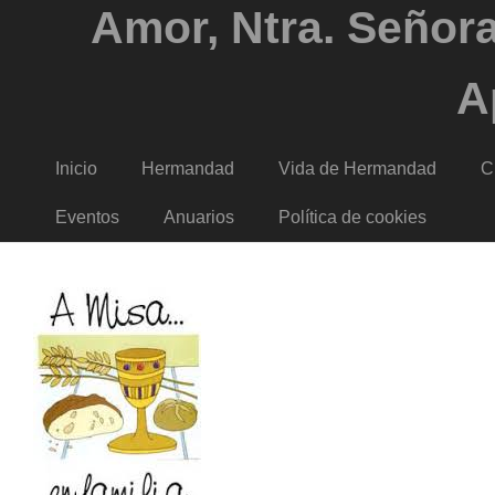
Amor, Ntra. Señora
A
Inicio
Hermandad
Vida de Hermandad
C
Eventos
Anuarios
Política de cookies