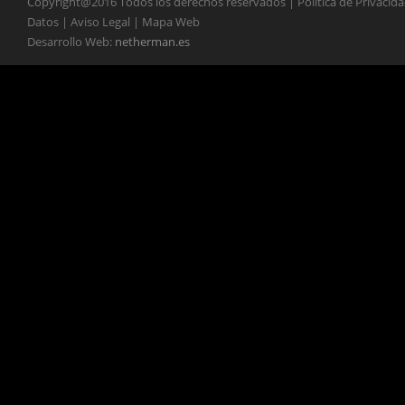
Copyright@2016 Todos los derechos reservados | Política de Privacid
Datos | Aviso Legal | Mapa Web
Desarrollo Web:
netherman.es