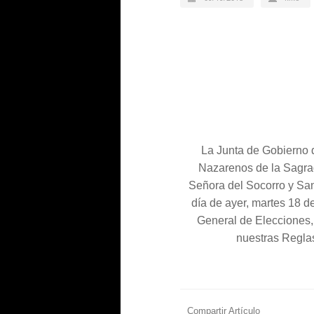
La Junta de Gobierno d
Nazarenos de la Sagra
Señora
del
Socorro y San
día de ayer, martes 18 d
General de Elecciones, 
nuestras Reg
la
Compartir Artículo