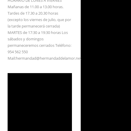
HORARIO DE LUNES A VIERNES
Mañanas de 11.00 a 13.00 horas.
Tardes de 17.30 a 20.30 horas
(excepto los viernes de julio, que por
la tarde permanecerá cerrada)
MARTES de 17:30 a 19:30 horas Los
sábados y domingos
permaneceremos cerrados Teléfono:
954 562 550
Mail:hermandad@hermandaddelamor.net