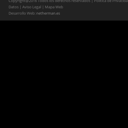
Copyright@2016 Todos los derechos reservados | Política de Privacid
Datos | Aviso Legal | Mapa Web
Desarrollo Web:
netherman.es