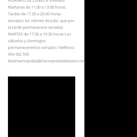
HORARIO DE LUNES A VIERNES
Mañanas de 11.00 a 13.00 horas.
Tardes de 17.30 a 20.30 horas
(excepto los viernes de julio, que por
la tarde permanecerá cerrada)
MARTES de 17:30 a 19:30 horas Los
sábados y domingos
permaneceremos cerrados Teléfono:
954 562 550
Mail:hermandad@hermandaddelamor.net