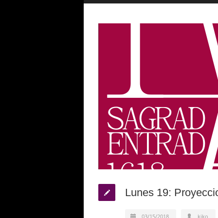
Lunes 19: Proyecci
03/15/2018
kiko