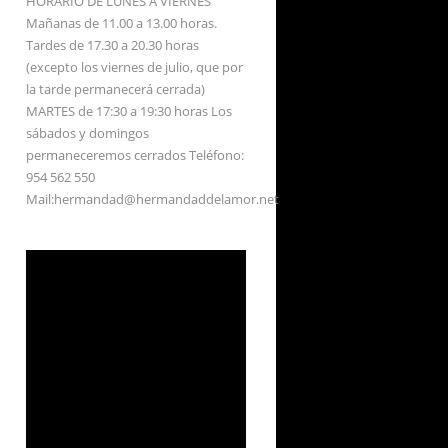
HORARIO DE LUNES A VIERNES
Mañanas de 11.00 a 13.00 horas.
Tardes de 17.30 a 20.30 horas
(excepto los viernes de julio, que por
la tarde permanecerá cerrada)
MARTES de 17:30 a 19:30 horas Los
sábados y domingos
permaneceremos cerrados Teléfono:
954 562 550
Mail:hermandad@hermandaddelamor.net