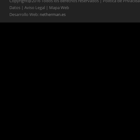
Copyright@2016 Todos los derechos reservados | Política de Privacid
Datos | Aviso Legal | Mapa Web
Desarrollo Web:
netherman.es