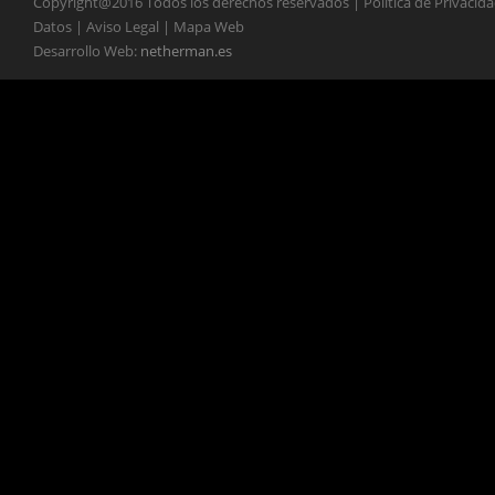
Copyright@2016 Todos los derechos reservados | Política de Privacid
Datos | Aviso Legal | Mapa Web
Desarrollo Web:
netherman.es