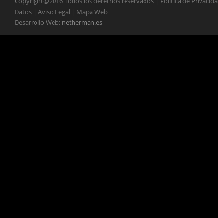
Copyright@2016 Todos los derechos reservados | Política de Privacid
Datos | Aviso Legal | Mapa Web
Desarrollo Web:
netherman.es