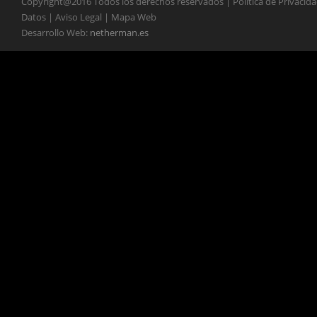
Copyright@2016 Todos los derechos reservados | Política de Privacid
Datos | Aviso Legal | Mapa Web
Desarrollo Web:
netherman.es