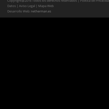
Copyright@2016 Todos los derechos reservados | Política de Privacid
Datos | Aviso Legal | Mapa Web
Desarrollo Web:
netherman.es