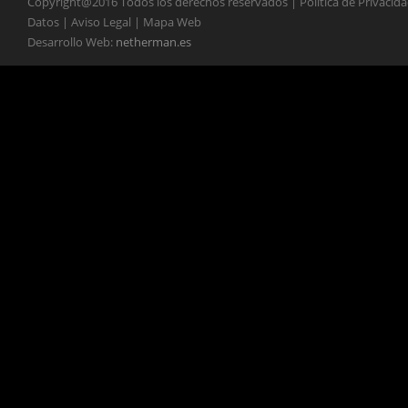
Copyright@2016 Todos los derechos reservados | Política de Privacid
Datos | Aviso Legal | Mapa Web
Desarrollo Web:
netherman.es