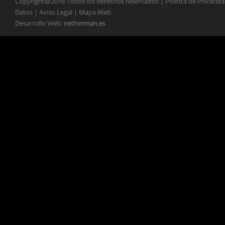
Copyright@2016 Todos los derechos reservados | Política de Privacid
Datos | Aviso Legal | Mapa Web
Desarrollo Web:
netherman.es