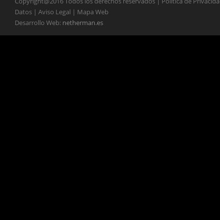
Copyright@2016 Todos los derechos reservados | Política de Privacid
Datos | Aviso Legal | Mapa Web
Desarrollo Web:
netherman.es